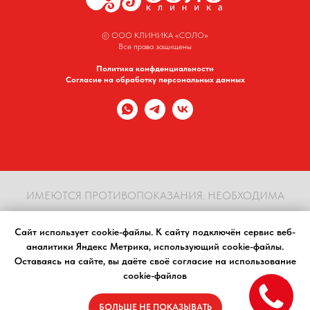
© ООО КЛИНИКА «СОЛО»
Все права защищены
Политика конфденциальности
Согласие на обработку персональных данных
ИМЕЮТСЯ ПРОТИВОПОКАЗАНИЯ. НЕОБХОДИМА
КОНСУЛЬТАЦИЯ СПЕЦИАЛИСТА
Сайт использует cookie-файлы. К cайту подключён сервис веб-
аналитики Яндекс Метрика, использующий cookie-файлы.
Материалы, размещенные на сайте, носят информационный характер, предназначены
Оставаясь на сайте, вы даёте своё согласие на использование
для образовательных целей и не должны использоваться в качестве медицинских
cookie-файлов
рекомендаций. Определение диагноза и выбор методики лечения остается
исключительной прерогативой вашего лечащего врача! Клиника Соло не несёт
ответственности за возможные негативные последствия, возникшие в результате
БОЛЬШЕ НЕ ПОКАЗЫВАТЬ