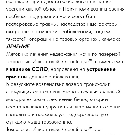
возникают при недостатке коллагена в тканях
урогенитальной области.Причинами возникновения
проблемы недержания мочи могут быть
послеродовые травмы, наследственные факторы,
ожирение, хронические заболевания, подъем
тяжестей, операции на тазовых органах , климакс.
ЛЕЧЕНИЕ
Методика лечения недержания мочи по лазерной
технологии Инконтилэйз/IncontiLase
™,
применяемая
в
клинике СОЛО
, направлена на
устранение
причины
данного заболевания.
В результате воздействия лазера происходит
стимуляция синтеза коллагена - появляется новый
молодой высокоэффективный белок, который
восстанавливает упругость и эластичность стенок
влагалища и нормализует поддерживающую
функцию мышц тазового дна.
Технология Инконтилэйз/IncontiLase
™
это -