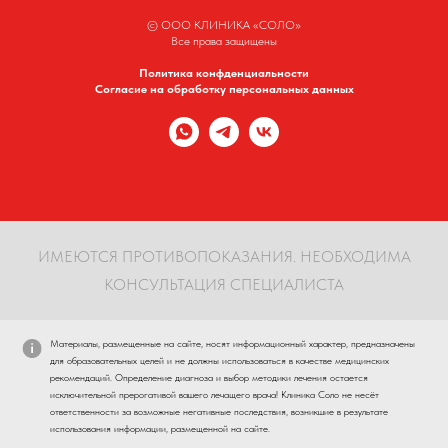
© ООО КЛИНИКА «СОЛО»
Все права защищены
Политика конфденциальности
Согласие на обработку персональных данных
ИМЕЮТСЯ ПРОТИВОПОКАЗАНИЯ. НЕОБХОДИМА
КОНСУЛЬТАЦИЯ СПЕЦИАЛИСТА
Материалы, размещенные на сайте, носят информационный характер, предназначены
для образовательных целей и не должны использоваться в качестве медицинских
рекомендаций. Определение диагноза и выбор методики лечения остается
исключительной прерогативой вашего лечащего врача! Клиника Соло не несёт
ответственности за возможные негативные последствия, возникшие в результате
использования информации, размещенной на сайте.