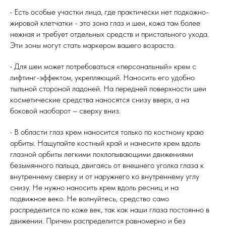
• Есть особые участки лица, где практически нет подкожно-
жировой клетчатки - это зона глаз и шеи, кожа там более
нежная и требует отдельных средств и пристального ухода.
Эти зоны могут стать маркером вашего возраста.
• Для шеи может потребоваться «персональный» крем с
лифтинг-эффектом, укрепляющий. Наносить его удобно
тыльной стороной ладоней. На передней поверхности шеи
косметические средства наносятся снизу вверх, а на
боковой наоборот – сверху вниз.
• В области глаз крем наносится только по костному краю
орбиты. Нащупайте костный край и нанесите крем вдоль
глазной орбиты легкими похлопывающими движениями
безымянного пальца, двигаясь от внешнего уголка глаза к
внутреннему сверху и от наружнего ко внутреннему углу
снизу. Не нужно наносить крем вдоль ресниц и на
подвижное веко. Не волнуйтесь, средство само
распределится по коже век, так как наши глаза постоянно в
движении. Причем распределится равномерно и без