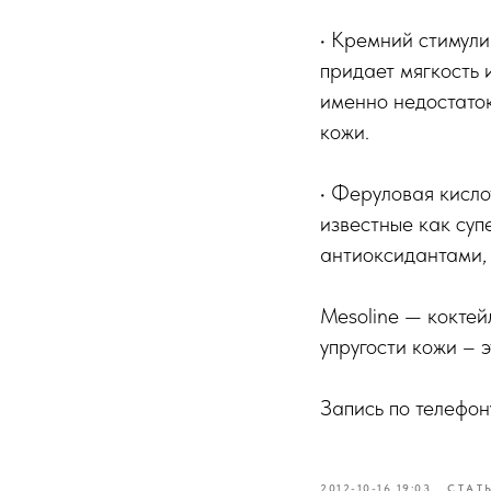
• Кремний стимули
придает мягкость 
именно недостаток
кожи.
• Феруловая кисл
известные как суп
антиоксидантами,
Mesoline — коктей
упругости кожи – 
Запись по телефо
2012-10-16 19:03
СТАТ