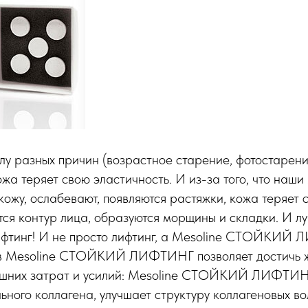
лу разных причин (возрастное старение, фотостарен
кожа теряет свою эластичность. И из-за того, что наш
жу, ослабевают, появляются растяжки, кожа теряет с
ется контур лица, образуются морщины и складки. И л
лифтинг! И не просто лифтинг, а Мesoline СТОЙКИЙ
ав Мesoline СТОЙКИЙ ЛИФТИНГ позволяет достичь 
лишних затрат и усилий: Мesoline СТОЙКИЙ ЛИФТИН
ного коллагена, улучшает структуру коллагеновых во