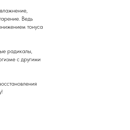
увлажнение,
тарение. Ведь
понижением тонуса
ые радикалы,
ргизме с другими
 восстановления
у!