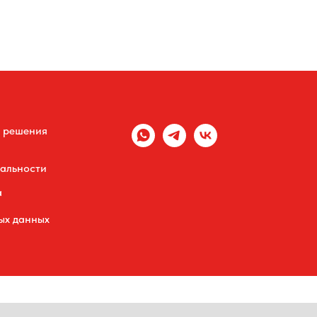
 решения
альности
а
ых данных