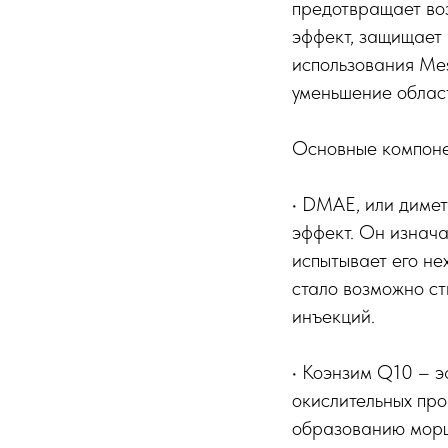
предотвращает во
эффект, защищает 
использования Мe
уменьшение област
Основные компо
• DMAE, или диме
эффект. Он изнача
испытывает его не
стало возможно ст
инъекций.
• Коэнзим Q10 – 
окислительных про
образованию морщ