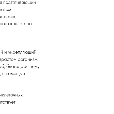
ая подтягивающий
татом
стяжек,
ного коллагена.
ый и укрепляющий
озрастом организм
ыб, благодаря чему
, с помощью
иклеточных
тствует