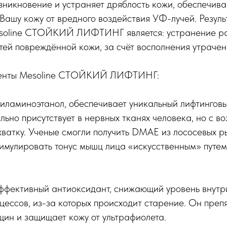
зникновение и устраняет дряблость кожи, обеспечив
Вашу кожу от вредного воздействия УФ-лучей. Резуль
soline СТОЙКИЙ ЛИФТИНГ является: устранение ра
ей повреждённой кожи, за счёт восполнения утрачен
ненты Mesoline СТОЙКИЙ ЛИФТИНГ:
тиламиноэтанол, обеспечивает уникальный лифтингов
льно присутствует в нервных тканях человека, но с в
хватку. Ученые смогли получить DMAE из лососевых р
имулировать тонус мышц лица «искусственным» путем
эффективный антиоксидант, снижающий уровень внутр
цессов, из-за которых происходит старение. Он препя
ин и защищает кожу от ультрафиолета.