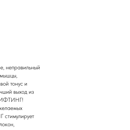
ие, неправильный
и мышцы,
вой тонус и
учший выход из
 ЛИФТИНГ!
желаемых
Г стимулирует
локон,