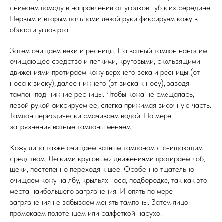
снимаем помаду в направлении от уголков губ к их середине.
Первым и вторым пальцами левой руки фиксируем кожу в
области углов рта.
Затем очищаем веки и ресницы. На ватный тампон наносим
очищающее средство и легкими, круговыми, скользящими
движениями протираем кожу верхнего века и ресницы (от
носа к виску), далее нижнего (от виска к носу), заводя
тампон под нижние ресницы. Чтобы кожа не смещалась,
левой рукой фиксируем ее, слегка прижимая височную часть.
Тампон периодически смачиваем водой. По мере
загрязнения ватные тампоны меняем.
Кожу лица также очищаем ватным тампоном с очищающим
средством. Легкими круговыми движениями протираем лоб,
щеки, постепенно переходя к шее. Особенно тщательно
очищаем кожу на лбу, крыльях носа, подбородке, так как это
места наибольшего загрязнения. И опять по мере
загрязнения не забываем менять тампоны. Затем лицо
промокаем полотенцем или салфеткой насухо.