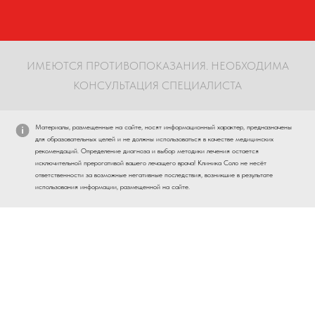
ИМЕЮТСЯ ПРОТИВОПОКАЗАНИЯ. НЕОБХОДИМА
КОНСУЛЬТАЦИЯ СПЕЦИАЛИСТА
Материалы, размещенные на сайте, носят информационный характер, предназначены
для образовательных целей и не должны использоваться в качестве медицинских
рекомендаций. Определение диагноза и выбор методики лечения остается
исключительной прерогативой вашего лечащего врача! Клиника Соло не несёт
ответственности за возможные негативные последствия, возникшие в результате
использования информации, размещенной на сайте.