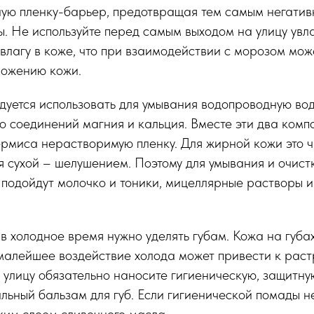
ную пленку-барьер, предотвращая тем самым негатив
. Не используйте перед самым выходом на улицу ув
т влагу в коже, что при взаимодействии с морозом мож
ожению кожи.
уется использовать для умывания водопроводную воду
о соединений магния и кальция. Вместе эти два комп
ермиса нерастворимую пленку. Для жирной кожи это 
я сухой – шелушением. Поэтому для умывания и очист
подойдут молочко и тоники, мицеллярные растворы и 
 холодное время нужно уделять губам. Кожа на губах
 малейшее воздействие холода может привести к рас
 улицу обязательно наносите гигиеническую, защитн
льный бальзам для губ. Если гигиенической помады не
ким слоем сливочного масла.