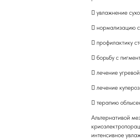
 увлажнение сух
 нормализацию с
 профилактику с
 борьбу с пигме
 лечение угревой
 лечение куперо
 терапию облысе
Альтернативой мез
криоэлектропорац
интенсивное увла