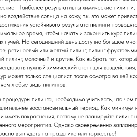
еские. Наиболее результативны химические пилинги,
о воздействие солнца на кожу, т.к. это может привест
достижения устойчивого результата пилинги проводятс
тимальное время, чтобы начать и закончить курс пили
х лучей. На сегодняшний день доступно большое мно
ов: ретиноевый или желтый пилинг, пилинг фруктовым
ый пилинг, молочный и другие. Как выбрать тот, котор
ендовать нужный химический агент для воздействия,
ур может только специалист после осмотра вашей ко
яем любые виды пилингов.
процедуры пилинга, необходимо учитывать, что чем 
 длительнее восстановительный период. Как минимум
и иметь покраснения, поэтому не планируйте пилинг 
твенного мероприятия. Однако своевременно заплани
асно выглядеть на празднике или торжестве!