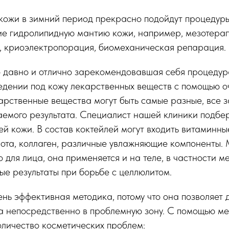
кожи в зимний период прекрасно подойдут процедуры
е гидролипидную мантию кожи, например, мезотерап
, криоэлектропорация, биомеханическая репарация.
 давно и отлично зарекомендовавшая себя процедур
едении под кожу лекарственных веществ с помощью оч
рственные вещества могут быть самые разные, все з
емого результата. Специалист нашей клиники подбер
й кожи. В состав коктейлей могут входить витаминны
лота, коллаген, различные увлажняющие компоненты.
о для лица, она применяется и на теле, в частности м
ые результаты при борьбе с целлюлитом.
нь эффективная методика, потому что она позволяет 
а непосредственно в проблемную зону. С помощью м
личество косметических проблем: