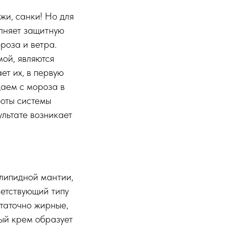
жи, санки! Но для
лняет защитную
роза и ветра.
ой, являются
т их, в первую
даем с мороза в
боты системы
ультате возникает
липидной мантии,
ветствующий типу
статочно жирные,
ный крем образует