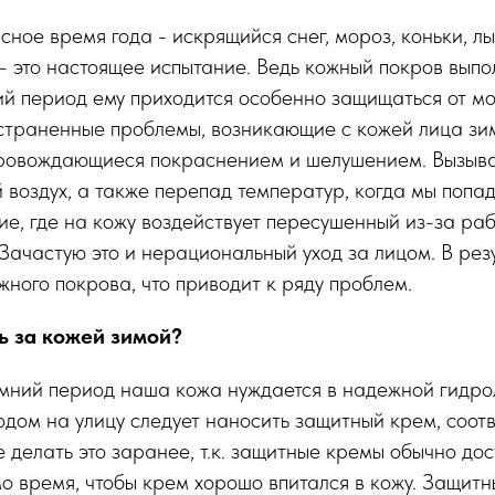
сное время года - искрящийся снег, мороз, коньки, лы
 это настоящее испытание. Ведь кожный покров выпо
ий период ему приходится особенно защищаться от мо
траненные проблемы, возникающие с кожей лица зим
ровождающиеся покраснением и шелушением. Вызывае
 воздух, а также перепад температур, когда мы попа
е, где на кожу воздействует пересушенный из-за ра
. Зачастую это и нерациональный уход за лицом. В рез
ного покрова, что приводит к ряду проблем.
ь за кожей зимой?
имний период наша кожа нуждается в надежной гидро
одом на улицу следует наносить защитный крем, соот
 делать это заранее, т.к. защитные кремы обычно до
о время, чтобы крем хорошо впитался в кожу. Защит