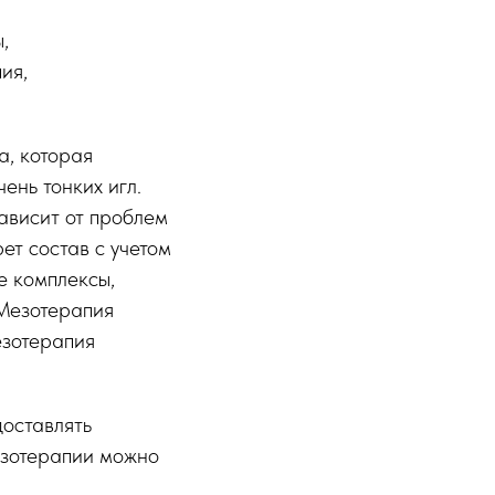
,
ия,
а, которая
ень тонких игл.
ависит от проблем
ет состав с учетом
е комплексы,
 Мезотерапия
езотерапия
доставлять
езотерапии можно