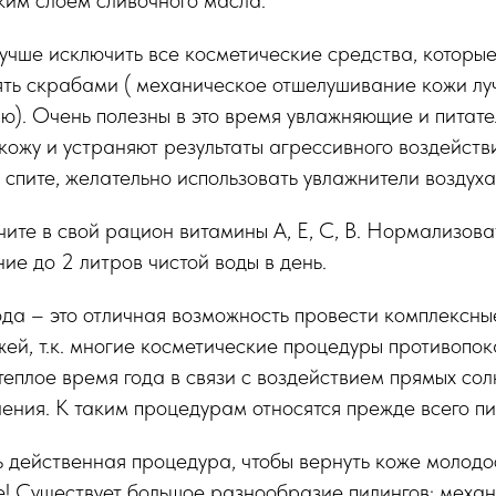
учше исключить все косметические средства, которые
ять скрабами ( механическое отшелушивание кожи лу
ю). Очень полезны в это время увлажняющие и питате
кожу и устраняют результаты агрессивного воздействи
 спите, желательно использовать увлажнители воздуха
ите в свой рацион витамины А, Е, С, В. Нормализов
ие до 2 литров чистой воды в день.
да – это отличная возможность провести комплексны
жей, т.к. многие косметические процедуры противопо
еплое время года в связи с воздействием прямых сол
ения. К таким процедурам относятся прежде всего пи
ь действенная процедура, чтобы вернуть коже молодост
е! Существует большое разнообразие пилингов: механ