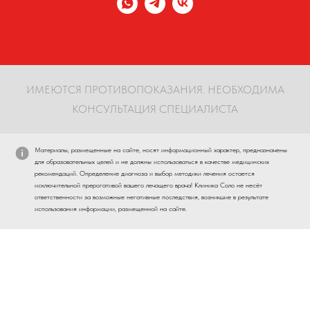
ИМЕЮТСЯ ПРОТИВОПОКАЗАНИЯ. НЕОБХОДИМА
КОНСУЛЬТАЦИЯ СПЕЦИАЛИСТА
Материалы, размещенные на сайте, носят информационный характер, предназначены
для образовательных целей и не должны использоваться в качестве медицинских
рекомендаций. Определение диагноза и выбор методики лечения остается
исключительной прерогативой вашего лечащего врача! Клиника Соло не несёт
ответственности за возможные негативные последствия, возникшие в результате
использования информации, размещенной на сайте.