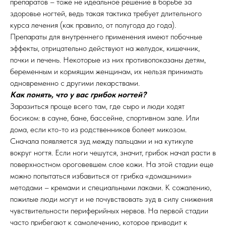
препаратов – тоже не идеальное решение в борьбе за
здоровье ногтей, ведь такая тактика требует длительного
курса лечения (как правило, от полугода до года).
Препараты для внутреннего применения имеют побочные
эффекты, отрицательно действуют на желудок, кишечник,
почки и печень. Некоторые из них противопоказаны детям,
беременным и кормящим женщинам, их нельзя принимать
одновременно с другими лекарствами.
Как понять, что у вас грибок ногтей?
Заразиться проще всего там, где сыро и люди ходят
босиком: в сауне, бане, бассейне, спортивном зале. Или
дома, если кто-то из родственников болеет микозом.
Сначала появляется зуд между пальцами и на кутикуле
вокруг ногтя. Если ноги чешутся, значит, грибок начал расти в
поверхностном ороговевшем слое кожи. На этой стадии еще
можно попытаться избавиться от грибка «домашними»
методами – кремами и специальными лаками. К сожалению,
пожилые люди могут и не почувствовать зуд в силу снижения
чувствительности периферийных нервов. На первой стадии
часто прибегают к самолечению, которое приводит к