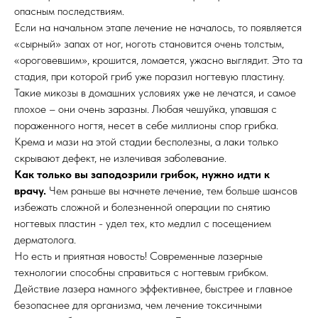
опасным последствиям.
Если на начальном этапе лечение не началось, то появляется
«сырный» запах от ног, ноготь становится очень толстым,
«ороговевшим», крошится, ломается, ужасно выглядит. Это та
стадия, при которой гриб уже поразил ногтевую пластину.
Такие микозы в домашних условиях уже не лечатся, и самое
плохое – они очень заразны. Любая чешуйка, упавшая с
пораженного ногтя, несет в себе миллионы спор грибка.
Крема и мази на этой стадии бесполезны, а лаки только
скрывают дефект, не излечивая заболевание.
Как только вы заподозрили грибок, нужно идти к
врачу.
Чем раньше вы начнете лечение, тем больше шансов
избежать сложной и болезненной операции по снятию
ногтевых пластин - удел тех, кто медлил с посещением
дерматолога.
Но есть и приятная новость! Современные лазерные
технологии способны справиться с ногтевым грибком.
Действие лазера намного эффективнее, быстрее и главное
безопаснее для организма, чем лечение токсичными