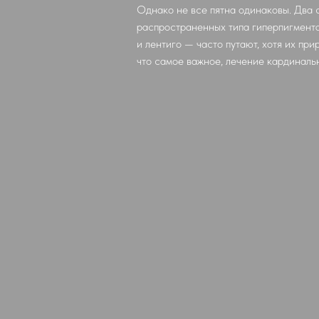
Однако не все пятна одинаковы. Два 
распространенных типа гиперпигмент
и лентиго — часто путают, хотя их при
что самое важное, лечение кардиналь