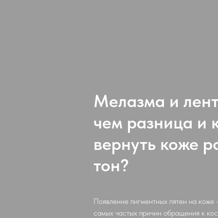
Мелазма и лент
чем разница и 
вернуть коже р
тон?
Появление пигментных пятен на коже 
самых частых причин обращения к кос