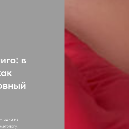
иго: в
как
овный
— одна из
метологу.