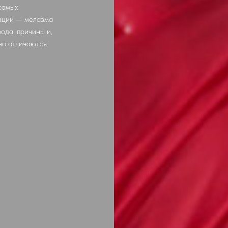
самых
ации — мелазма
рода, причины и,
но отличаются.