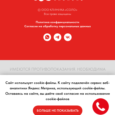
© ООО КЛИНИКА «СОЛО»
Все права защищены
Политика конфденциальности
Согласие на обработку персональных данных
ИМЕЮТСЯ ПРОТИВОПОКАЗАНИЯ. НЕОБХОДИМА
КОНСУЛЬТАЦИЯ СПЕЦИАЛИСТА
Сайт использует cookie-файлы. К cайту подключён сервис веб-
аналитики Яндекс Метрика, использующий cookie-файлы.
Материалы, размещенные на сайте, носят информационный характер, предназначены
Оставаясь на сайте, вы даёте своё согласие на использование
для образовательных целей и не должны использоваться в качестве медицинских
cookie-файлов
рекомендаций. Определение диагноза и выбор методики лечения остается
исключительной прерогативой вашего лечащего врача! Клиника Соло не несёт
ответственности за возможные негативные последствия, возникшие в результате
БОЛЬШЕ НЕ ПОКАЗЫВАТЬ
использования информации, размещенной на сайте.