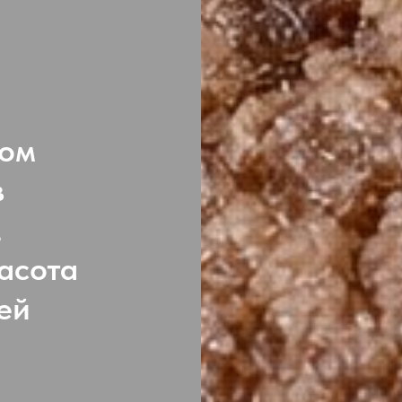
том
в
,
асота
ей