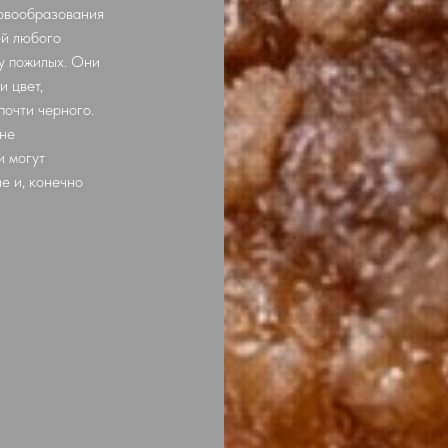
овообразования
ей любого
 у пожилых. Они
и цвет,
почти черного.
 не
и могут
е и, конечно