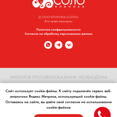
© ООО КЛИНИКА «СОЛО»
Все права защищены
Политика конфденциальности
Согласие на обработку персональных данных
ИМЕЮТСЯ ПРОТИВОПОКАЗАНИЯ. НЕОБХОДИМА
КОНСУЛЬТАЦИЯ СПЕЦИАЛИСТА
Сайт использует cookie-файлы. К cайту подключён сервис веб-
аналитики Яндекс Метрика, использующий cookie-файлы.
Материалы, размещенные на сайте, носят информационный характер, предназначены
Оставаясь на сайте, вы даёте своё согласие на использование
для образовательных целей и не должны использоваться в качестве медицинских
cookie-файлов
рекомендаций. Определение диагноза и выбор методики лечения остается
исключительной прерогативой вашего лечащего врача! Клиника Соло не несёт