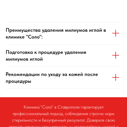
Преимущества удаления милиумов иглой в
клинике "Соло":
Подготовка к процедуре удаления
милиумов иглой
Рекомендации по уходу за кожей после
процедуры
Клиника "Соло" в Ставрополе гарантирует
профессиональный подход, соблюдение строгих норм
стерильности и безупречный результат. Доверьте свою
красоту опытным специалистам и наслаждайтесь чистой и