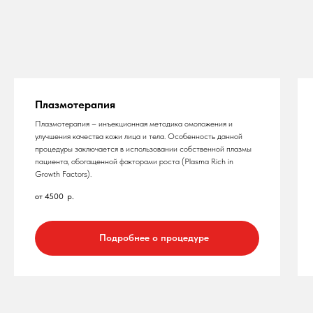
Плазмотерапия
Плазмотерапия – инъекционная методика омоложения и
улучшения качества кожи лица и тела. Особенность данной
процедуры заключается в использовании собственной плазмы
пациента, обогащенной факторами роста (Plasma Rich in
Growth Factors).
от 4500
р.
Подробнее о процедуре